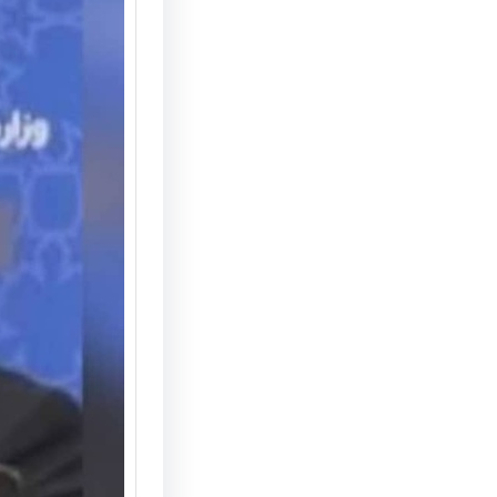
منطقه آ
آغازی ب
گردشگر
در شما
تحولات ا
اقتصادی
مازندران