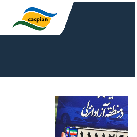
رفتن
به
محتوا