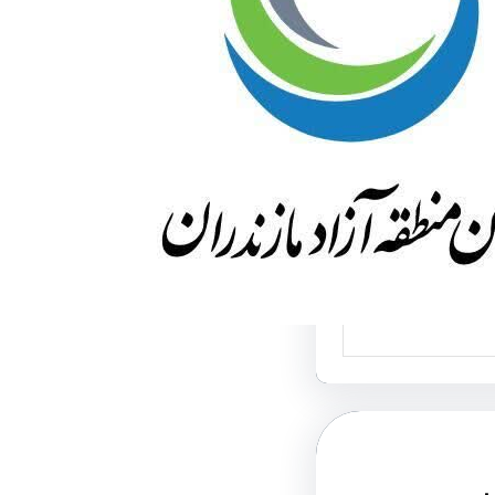
ای پلاک منطقه
 سراسر مازندران
پلیس راهور فراجا
د: با مصوبه ایجاد
 آزاد در استان
،…