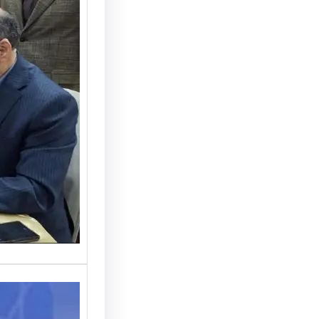
امضای ت
خودروها
در سه 
تفاهم‌نا
منطقه آ
با حضور