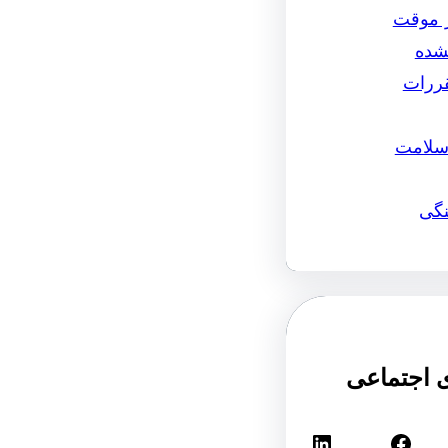
ر موقت
نشده
قررات
سلامت
نگی
 اجتماعی
فیس‌بوک
لینکداین