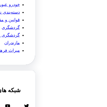
خودرو عبو
دسته‌بندی 
قوانین و م
گردشگری
گردشگری 
مازندران
میراث فره
شبکه های
توییتر
یوتیوب