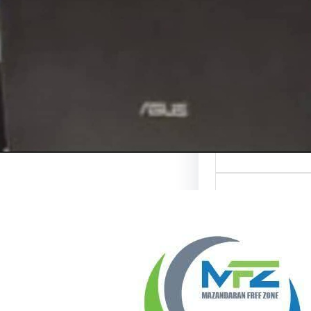
هور: تردد