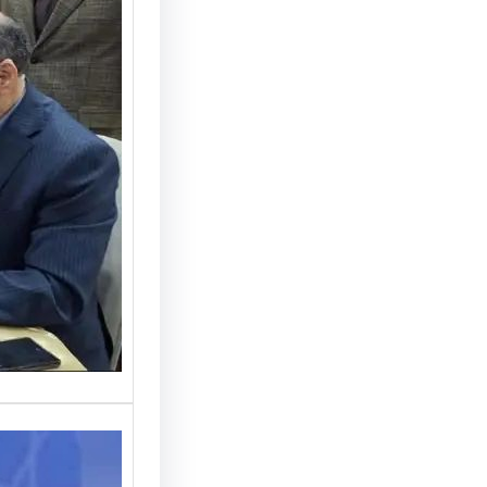
امضای ت
خودروها
در سه 
تفاهم‌نا
منطقه آ
با حضور