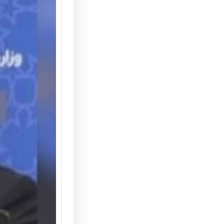
منطقه آ
آغازی ب
گردشگر
در شما
تحولات ا
اقتصادی
مازندران