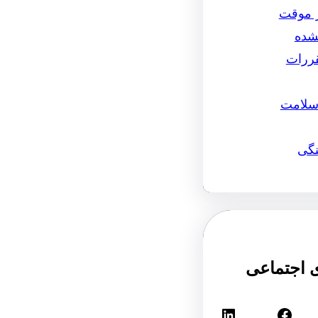
ر موقت
نشده
قررات
سلامت
نگی
 اجتماعی
فیس‌بوک
لینکداین