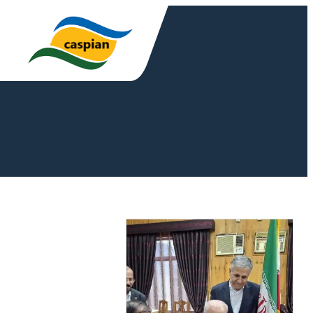
رفتن
به
محتوا