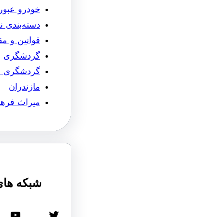
خودرو عبو
دسته‌بندی 
قوانین و م
گردشگری
گردشگری 
مازندران
میراث فره
شبکه های
توییتر
یوتیوب