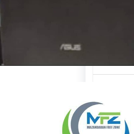
هور: تردد