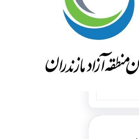
ای پلاک منطقه
 سراسر مازندران
پلیس راهور فراجا
د: با مصوبه ایجاد
 آزاد در استان
،…