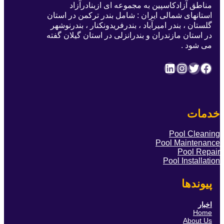
مناطق آزادکاسپین به مجموعه ای ازبنادرآزاد
استانهای شمالی ایران : شامل بندر ترکمن در استان
گلستان ، بندر امیرآباد ، بندرفریدونکنار ، بندرنوشهر
در استان مازندران و بندرانزلی در استان گیلان گفته
می شود .
فیس‌بوک
توییتر
اینستاگرم
لینکداین
خدمات
Pool Cleaning
Pool Maintenance
Pool Repair
Pool Installation
پیوندها
اخبار
Home
About Us